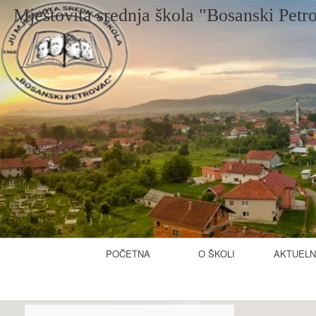
Mještovita srednja škola "Bosanski Petr
Primary
POČETNA
O ŠKOLI
AKTUELN
Navigation