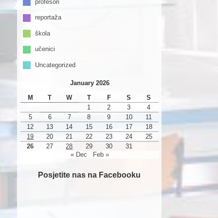
profesori
reportaža
škola
učenici
Uncategorized
January 2026
M
T
W
T
F
S
S
1
2
3
4
5
6
7
8
9
10
11
12
13
14
15
16
17
18
19
20
21
22
23
24
25
26
27
28
29
30
31
« Dec
Feb »
Posjetite nas na Facebooku