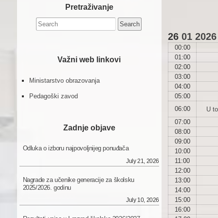
Pretraživanje
Search
for:
26
01
2026
00:00
01:00
Važni web linkovi
02:00
03:00
Ministarstvo obrazovanja
04:00
05:00
Pedagoški zavod
06:00
U to
07:00
Zadnje objave
08:00
09:00
Odluka o izboru najpovoljnijeg ponuđača
10:00
11:00
July 21, 2026
12:00
Nagrade za učenike generacije za školsku
13:00
2025/2026. godinu
14:00
15:00
July 10, 2026
16:00