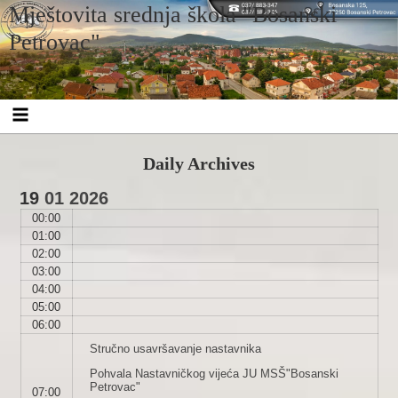
Skip
Skip
Skip
Skip
Skip
Skip
Skip
Skip
Skip
Skip
Skip
Mještovita srednja škola "Bosanski
to
to
to
to
to
to
to
to
to
to
to
content
SEARCH-
CUSTOM_HTML-
RECENT-
RECENT-
ARCHIVES-
CATEGORIES-
CALENDAR-
WPFORMS-
FBW_ID-
CUSTOM_HTML-
Petrovac"
4
8
POSTS-
COMMENTS-
2
2
2
WIDGET-
2
5
2
2
3
Daily Archives
19
01
2026
00:00
01:00
02:00
03:00
04:00
05:00
06:00
Stručno usavršavanje nastavnika
Pohvala Nastavničkog vijeća JU MSŠ"Bosanski
Petrovac"
07:00