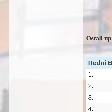
Ostali up
Redni B
1.
2.
3.
4.