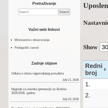
Pretraživanje
Uposleni
Search
for:
Nastavni
Važni web linkovi
Ministarstvo obrazovanja
Show
Pedagoški zavod
Zadnje objave
Redni
broj
Odluka o izboru najpovoljnijeg ponuđača
July 21, 2026
Redni
1.
broj
Nagrade za učenike generacije za školsku
2025/2026. godinu
2.
July 10, 2026