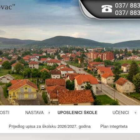
Skip
ovac"
to
content
OSTI
NASTAVA
UPOSLENICI ŠKOLE
UČENICI
Prijedlog upisa za školsku 2026/2027. godina
Plan integriteta
Smjerovi
Takmičenja i
smotre