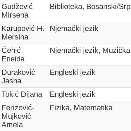
Gudžević
Biblioteka, Bosanski/Srp
Mirsena
Karupović H.
Njemački jezik
Mersiha
Ćehić
Njemački jezik, Muzička 
Eneida
Duraković
Engleski jezik
Jasna
Tokić Dijana
Engleski jezik
Ferizović-
Fizika, Matematika
Mujković
Amela