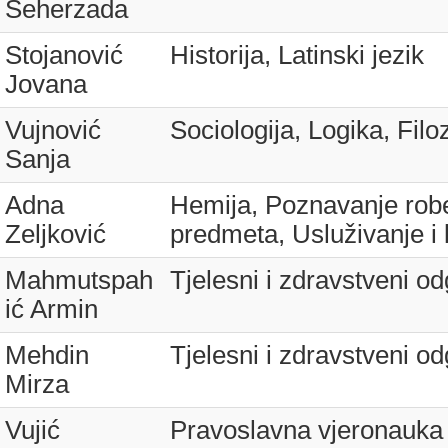
Šeherzada
Stojanović
Historija, Latinski jezik
Jovana
Vujnović
Sociologija, Logika, Filo
Sanja
Adna
Hemija, Poznavanje robe
Zeljković
predmeta, Usluživanje i
Mahmutspah
Tjelesni i zdravstveni od
ić Armin
Mehdin
Tjelesni i zdravstveni od
Mirza
Vujić
Pravoslavna vjeronauka