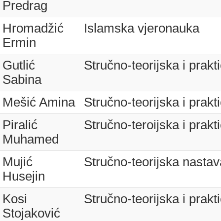
Predrag
Hromadžić
Islamska vjeronauka
Ermin
Gutlić
Stručno-teorijska i prak
Sabina
Mešić Amina
Stručno-teorijska i prak
Piralić
Stručno-teroijska i prak
Muhamed
Mujić
Stručno-teorijska nastav
Husejin
Kosi
Stručno-teorijska i prak
Stojaković