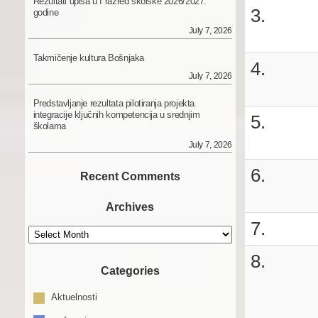
Rezultati upisa u I razred školske 2026/2027.
3.
godine
July 7, 2026
Takmičenje kultura Bošnjaka
4.
July 7, 2026
Predstavljanje rezultata pilotiranja projekta
integracije ključnih kompetencija u srednjim
5.
školama
July 7, 2026
6.
Recent Comments
Archives
7.
Archives
8.
Categories
Aktuelnosti