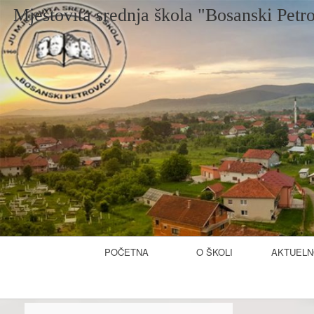
Mještovita srednja škola "Bosanski Petr
Primary
POČETNA
O ŠKOLI
AKTUELN
Navigation