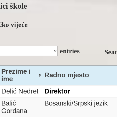
Dopunska nastava
Drugi oblici
ci škole
nastave
Prava i obaveze
Dodatna nastava
Kalendar rada
Upis u novu
čko vijeće
Vannastavne
školsku godinu
aktivnosti
Plan i program
Informacije za
Nastavni materijal
roditelje
entries
Sea
Prezime i
Radno mjesto
ime
Prezime i
Radno mjesto
Delić Nedret
Direktor
ime
Balić
Bosanski/Srpski jezik
Gordana