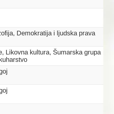
zofija, Demokratija i ljudska prava
, Likovna kultura, Šumarska grupa
 kuharstvo
goj
goj