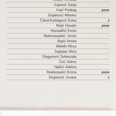
Vujnović Sanja
Srij
Vujić Predrag
ponedjal
Stojaković Milanko
uto
Čahut-Kurbegović Enisa
četvr
Mujić Husejin
ponedjel
Hromadžić Ermin
srij
Mahmutspahić Armin
srij
Bajrić Amela
uto
Mehdin Mirza
pe
Jaganjac Alma
uto
Draganović Šeherzada
pe
Čirić Selma
pe
Hadžić Adelina
uto
Ibrahimpašić Emina
ponedjal
Stojanović Jovana
četvr