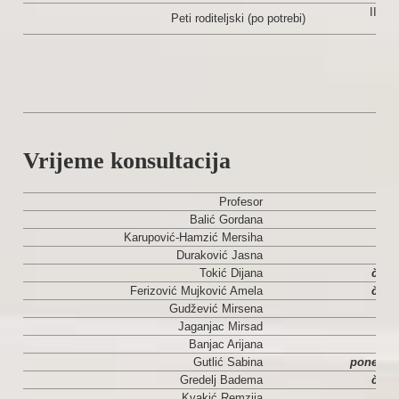
III i 
Peti roditeljski (po potrebi)
Vrijeme konsultacija
Profesor
Balić Gordana
srij
Karupović-Hamzić Mersiha
uto
Duraković Jasna
srij
Tokić Dijana
četvr
Ferizović Mujković Amela
četvr
Gudžević Mirsena
uto
Jaganjac Mirsad
uto
Banjac Arijana
srij
Gutlić Sabina
ponedjel
Gredelj Badema
četvr
Kvakić Remzija
srij