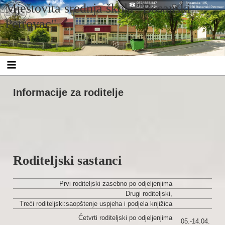
Skip
Mještovita srednja škola "Bosanski
to
content
Petrovac"
Informacije za roditelje
Roditeljski sastanci
Prvi roditeljski zasebno po odjeljenjima
Drugi roditeljski,
Treći roditeljski:saopštenje uspjeha i podjela knjižica
Četvrti roditeljski po odjeljenjima
05.-14.04. za n