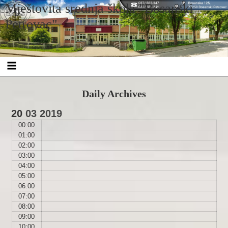
Skip
Skip
Skip
Skip
Skip
Skip
Skip
Skip
Skip
Skip
Skip
Mještovita srednja škola "Bosanski
to
to
to
to
to
to
to
to
to
to
to
content
SEARCH-
CUSTOM_HTML-
RECENT-
RECENT-
ARCHIVES-
CATEGORIES-
CALENDAR-
WPFORMS-
FBW_ID-
CUSTOM_HTML-
Petrovac"
4
8
POSTS-
COMMENTS-
2
2
2
WIDGET-
2
5
2
2
3
Daily Archives
20
03
2019
00:00
01:00
02:00
03:00
04:00
05:00
06:00
07:00
08:00
09:00
10:00